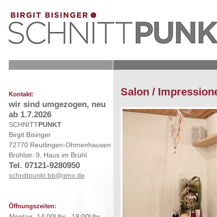
Salon / Impression
Kontakt:
wir sind umgezogen, neu
ab 1.7.2026
SCHNITT
PUNKT
Birgit Bisinger
72770 Reutlingen-Ohmenhausen
Brühlstr. 9, Haus im Brühl
Tel. 07121-9280950
schnittpunkt.bb@gmx.de
Öffnungszeiten:
Montag
14:00Uhr
-
18:00Uhr